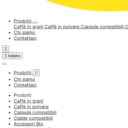
Prodotti
Caffè in grani
Caffè in polvere
Capsule compatibili
C
Chi siamo
Contattaci


Indietro
Prodotti

Chi siamo
Contattaci
Prodotti
Caffè in grani
Caffè in polvere
Capsule compatibili
Cialde compatibili
Accessori Bio