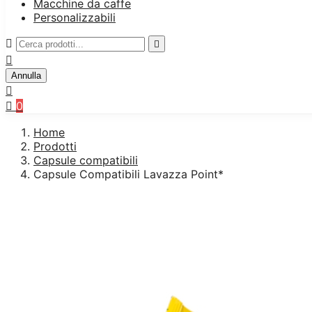
Macchine da caffe
Personalizzabili



Annulla


0
Home
Prodotti
Capsule compatibili
Capsule Compatibili Lavazza Point*