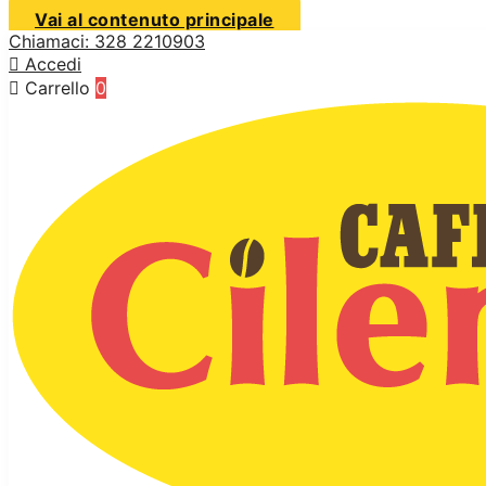
Vai al contenuto principale
Chiamaci: 328 2210903

Accedi

Carrello
0