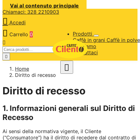
Vai al contenuto principale
Chiamaci: 328 2210903

Accedi

Prodotti
Carrello
0
Caffè in grani
Caffè in polv

Chi siamo
Contattaci


Home
Diritto di recesso
Diritto di recesso
1. Informazioni generali sul Diritto di
Recesso
Ai sensi della normativa vigente, il Cliente
("Consumatore") ha il diritto di recedere dal contratto di