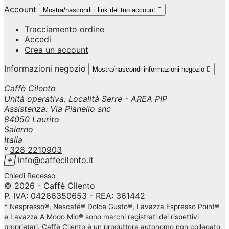
Account
Mostra/nascondi i link del tuo account

Tracciamento ordine
Accedi
Crea un account
Informazioni negozio
Mostra/nascondi informazioni negozio

Caffè Cilento
Unità operativa: Località Serre - AREA PIP
Assistenza: Via Pianello snc
84050 Laurito
Salerno
Italia

328 2210903

info@caffecilento.it
Chiedi Recesso
© 2026 - Caffè Cilento
P. IVA: 04266350653 - REA: 361442
* Nespresso®, Nescafé® Dolce Gusto®, Lavazza Espresso Point®
e Lavazza A Modo Mio® sono marchi registrati dei rispettivi
proprietari. Caffè Cilento è un produttore autonomo non collegato