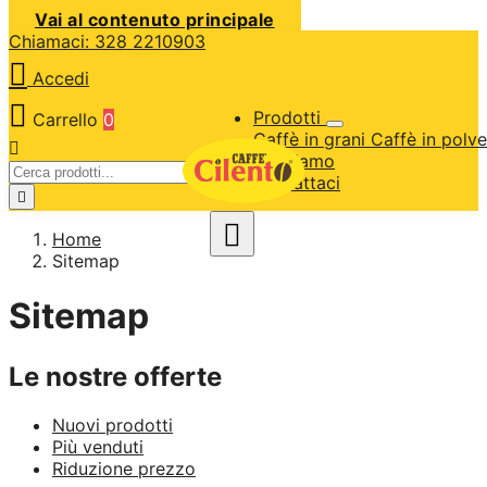
Vai al contenuto principale
Chiamaci: 328 2210903

Accedi

Prodotti
Carrello
0
Caffè in grani
Caffè in polv

Chi siamo
Contattaci


Home
Sitemap
Sitemap
Le nostre offerte
Nuovi prodotti
Più venduti
Riduzione prezzo