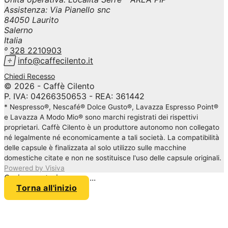
Assistenza: Via Pianello snc
84050 Laurito
Salerno
Italia

328 2210903

info@caffecilento.it
Chiedi Recesso
© 2026 - Caffè Cilento
P. IVA: 04266350653 - REA: 361442
* Nespresso®, Nescafé® Dolce Gusto®, Lavazza Espresso Point®
e Lavazza A Modo Mio® sono marchi registrati dei rispettivi
proprietari. Caffè Cilento è un produttore autonomo non collegato
né legalmente né economicamente a tali società. La compatibilità
delle capsule è finalizzata al solo utilizzo sulle macchine
domestiche citate e non ne sostituisce l'uso delle capsule originali.
Powered by Visiva
Caricamento in corso ...
Torna all'inizio